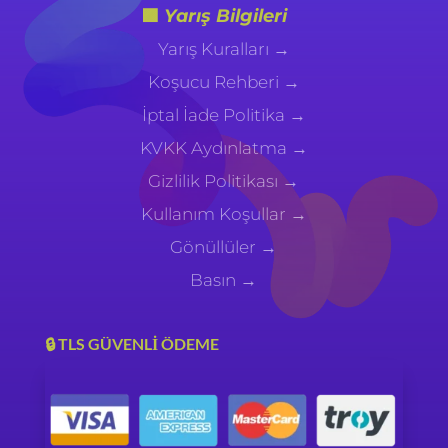
🟪
Yarış Bilgileri
Yarış Kuralları →
Koşucu Rehberi →
İptal İade Politika →
KVKK Aydınlatma
→
Gizlilik Politikası
→
Kullanım Koşullar
→
Gönüllüler
→
Basın
→
🔒 TLS GÜVENLİ ÖDEME