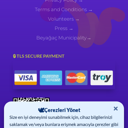
Privacy Policy
→
Terms and Conditions →
Volunteers
→
Press →
Beyağaç Municipality→
🔒 TLS SECURE PAYMENT
Çerezleri Yönet
Size en iyi deneyimi sunabilmek için, cihaz bilgilerinizi
saklamak ve/veya bunlara erişmek amacıyla çerezler gibi