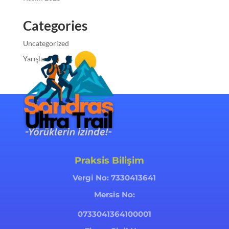
Categories
Uncategorized
Yarışlar
Praksis Bilişim
Vergi No:
7330413641
Mersis No:
0733041364100001