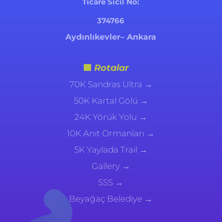
Ticare Sicil No:
374766
Aydınlıkevler– Ankara
🟦
Rotalar
70K Sandras Ultra →
50K Kartal Gölü →
24K Yörük Yolu →
10K Anıt Ormanları →
5K Yaylada Trail →
Gallery
→
SSS →
Beyağaç Belediye
→