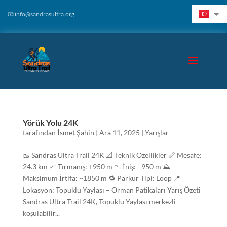
📧 info@sandrasultra.org
Yörük Yolu 24K
tarafından
İsmet Şahin
|
Ara 11, 2025
|
Yarışlar
🥾 Sandras Ultra Trail 24K 📐 Teknik Özellikler 📏 Mesafe:
24.3 km 📈 Tırmanış: +950 m 📉 İniş: –950 m ⛰️
Maksimum İrtifa: ~1850 m 🔁 Parkur Tipi: Loop 📍
Lokasyon: Topuklu Yaylası – Orman Patikaları Yarış Özeti
Sandras Ultra Trail 24K, Topuklu Yaylası merkezli
koşulabilir...