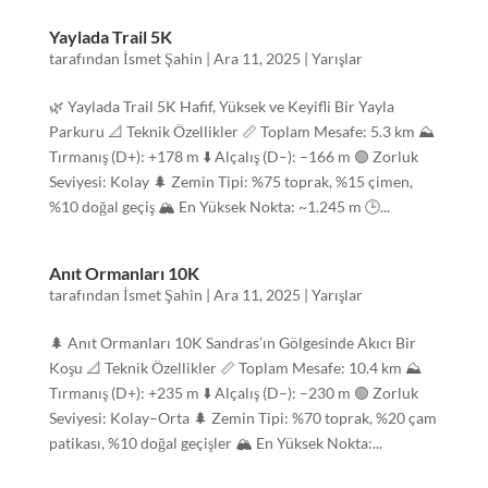
Yaylada Trail 5K
tarafından
İsmet Şahin
|
Ara 11, 2025
|
Yarışlar
🌿 Yaylada Trail 5K Hafif, Yüksek ve Keyifli Bir Yayla
Parkuru 📐 Teknik Özellikler 📏 Toplam Mesafe: 5.3 km ⛰️
Tırmanış (D+): +178 m ⬇️ Alçalış (D–): –166 m 🟢 Zorluk
Seviyesi: Kolay 🌲 Zemin Tipi: %75 toprak, %15 çimen,
%10 doğal geçiş 🏔️ En Yüksek Nokta: ~1.245 m 🕒...
Anıt Ormanları 10K
tarafından
İsmet Şahin
|
Ara 11, 2025
|
Yarışlar
🌲 Anıt Ormanları 10K Sandras’ın Gölgesinde Akıcı Bir
Koşu 📐 Teknik Özellikler 📏 Toplam Mesafe: 10.4 km ⛰️
Tırmanış (D+): +235 m ⬇️ Alçalış (D–): –230 m 🟢 Zorluk
Seviyesi: Kolay–Orta 🌲 Zemin Tipi: %70 toprak, %20 çam
patikası, %10 doğal geçişler 🏔️ En Yüksek Nokta:...