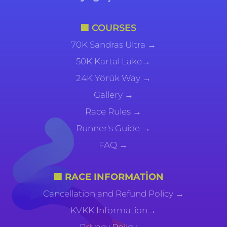
🟦 COURSES
70K Sandras Ultra →
50K Kartal Lake→
24K Yörük Way →
Gallery
→
Race Rules →
Runner's Guide →
FAQ →
🟪 RACE INFORMATION
Cancellation and Refund Policy →
KVKK Information→