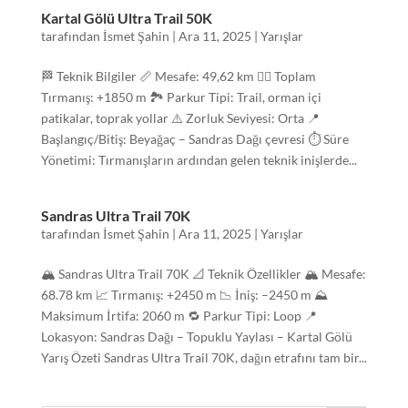
Kartal Gölü Ultra Trail 50K
tarafından
İsmet Şahin
|
Ara 11, 2025
|
Yarışlar
🏁 Teknik Bilgiler 📏 Mesafe: 49,62 km 🧗‍♂️ Toplam
Tırmanış: +1850 m 🏞 Parkur Tipi: Trail, orman içi
patikalar, toprak yollar ⚠️ Zorluk Seviyesi: Orta 📍
Başlangıç/Bitiş: Beyağaç – Sandras Dağı çevresi ⏱ Süre
Yönetimi: Tırmanışların ardından gelen teknik inişlerde...
Sandras Ultra Trail 70K
tarafından
İsmet Şahin
|
Ara 11, 2025
|
Yarışlar
🏔️ Sandras Ultra Trail 70K 📐 Teknik Özellikler 🏔️ Mesafe:
68.78 km 📈 Tırmanış: +2450 m 📉 İniş: –2450 m ⛰️
Maksimum İrtifa: 2060 m 🔁 Parkur Tipi: Loop 📍
Lokasyon: Sandras Dağı – Topuklu Yaylası – Kartal Gölü
Yarış Özeti Sandras Ultra Trail 70K, dağın etrafını tam bir...