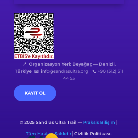
📍
Organizasyon Yeri: Beyağaç — Denizli,
Türkiye
📧 i
nfo@sandrasultra.org 📞 +90 (312) 511
44 53
KAYIT OL
© 2025 Sandras Ultra Trail —
Praksis Bilişim
│
Tüm Hakları Saklıdır
│
Gizlilik Politikası
•