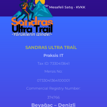
Çerez Politikası
•
Mesafeli Satış
•
KVKK
SANDRAS ULTRA TRAIL
Praksis IT
Tax ID: 7330413641
Mersis No:
0733041364100001
Commercial Registry Number:
374766
Beyağaç – Denizli