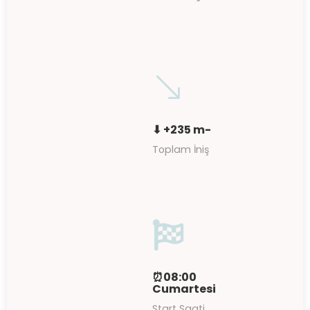
'
⬇ +235 m-
Toplam İniş

⏰08:00
Cumartesi
Start Saati