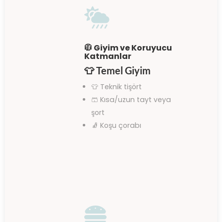

🧥 Giyim ve Koruyucu
Katmanlar
👕
Temel Giyim
👕 Teknik tişört
🩳 Kısa/uzun tayt veya
şort
🧦 Koşu çorabı
