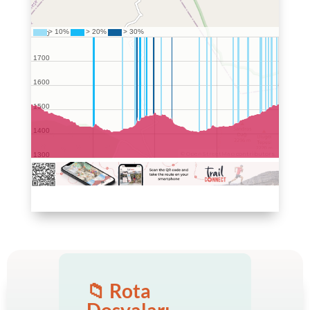
📁 Rota