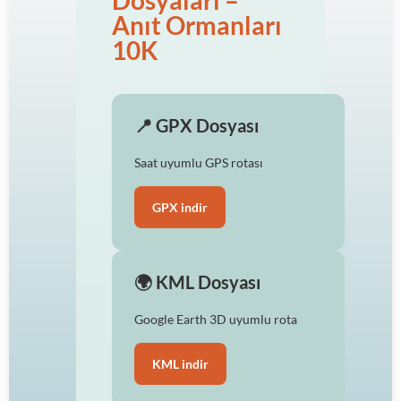
Dosyaları –
Anıt Ormanları
10K
📍 GPX Dosyası
Saat uyumlu GPS rotası
GPX indir
🌍 KML Dosyası
Google Earth 3D uyumlu rota
KML indir