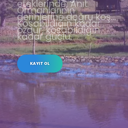
eteklerinde, Anıt
Ormanlarının
derinlerine doğru koş…
Koşabildiğin kadar
özgür, koşabildiğin
kadar güçlü.
KAYIT OL