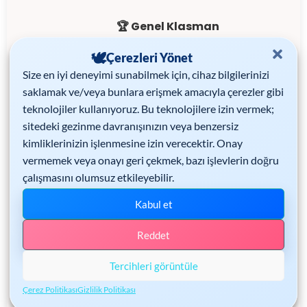
🏆 Genel Klasman
İlk 3 Kadın
Çerezleri Yönet
İlk 3 Erkek
Size en iyi deneyimi sunabilmek için, cihaz bilgilerinizi
saklamak ve/veya bunlara erişmek amacıyla çerezler gibi
teknolojiler kullanıyoruz. Bu teknolojilere izin vermek;
sitedeki gezinme davranışınızın veya benzersiz
kimliklerinizin işlenmesine izin verecektir. Onay

vermemek veya onayı geri çekmek, bazı işlevlerin doğru
çalışmasını olumsuz etkileyebilir.
Kabul et
🥈 40–49 Yaş
Kategorisi
Reddet
40+ Kadın
40+ Erkek
Tercihleri görüntüle
Çerez Politikası
Gizlilik Politikası