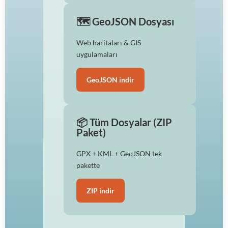
🗺️ GeoJSON Dosyası
Web haritaları & GIS
uygulamaları
GeoJSON indir
📦 Tüm Dosyalar (ZIP
Paket)
GPX + KML + GeoJSON tek
pakette
ZIP indir