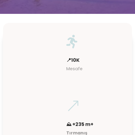

📍10K
Mesafe
&
⛰ +235 m+
Tırmanış