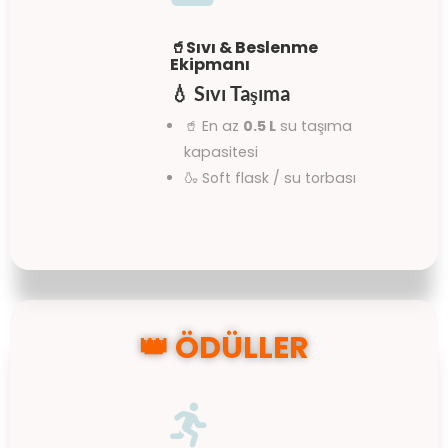
🥤Sıvı & Beslenme
Ekipmanı
💧
Sıvı Taşıma
🥤 En az
0.5
L
su taşıma
kapasitesi
🍶 Soft flask / su torbası
👑
ÖDÜLLER
