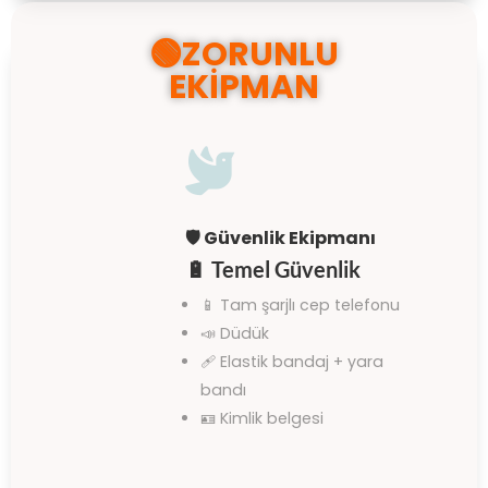
🟢ZORUNLU
EKİPMAN

🛡️ Güvenlik Ekipmanı
🔋
Temel Güvenlik
📱 Tam şarjlı cep telefonu
📣 Düdük
🩹 Elastik bandaj + yara
bandı
🪪 Kimlik belgesi