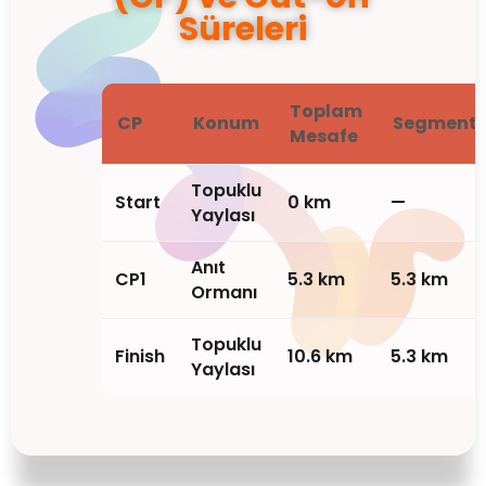
Süreleri
Toplam
CP
Konum
Segment
Mesafe
Topuklu
Start
0 km
—
Yaylası
Anıt
CP1
5.3 km
5.3 km
Ormanı
Topuklu
Finish
10.6 km
5.3 km
Yaylası