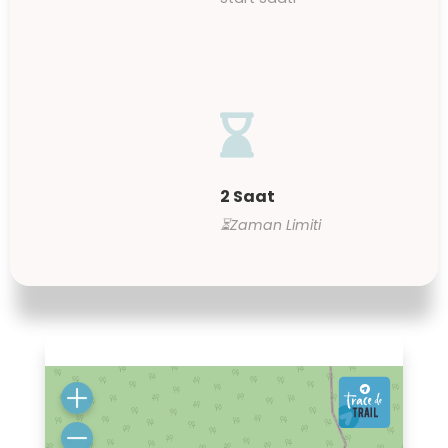

2 Saat
⏳Zaman Limiti