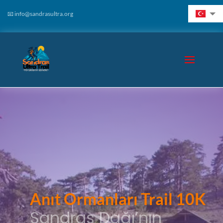
📧 info@sandrasultra.org
Anıt Ormanları Trail 10K
Sandras Dağı’nın