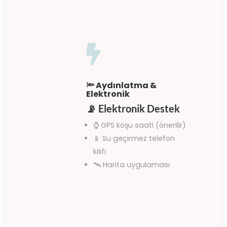

🔦 Aydınlatma &
Elektronik
📡
Elektronik Destek
⌚ GPS koşu saati (önerilir)
📱 Su geçirmez telefon
kılıfı
🛰️ Harita uygulaması